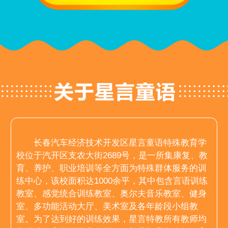
长春汽车经济技术开发区星言童语特殊教育学
校位于汽开区支农大街2689号，是一所集康复、教
育、养护、职业培训等全方面为特殊群体服务的训
练中心，该校面积达1000余平，其中包含言语训练
教室、感觉统合训练教室、奥尔夫音乐教室、健身
室、多功能活动大厅、美术室及各年龄段小组教
室。为了达到好的训练效果，星言特教所有教师均