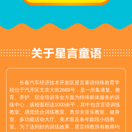
长春汽车经济技术开发区星言童语特殊教育学
校位于汽开区支农大街2689号，是一所集康复、教
育、养护、职业培训等全方面为特殊群体服务的训
练中心，该校面积达1000余平，其中包含言语训练
教室、感觉统合训练教室、奥尔夫音乐教室、健身
室、多功能活动大厅、美术室及各年龄段小组教
室。为了达到好的训练效果，星言特教所有教师均